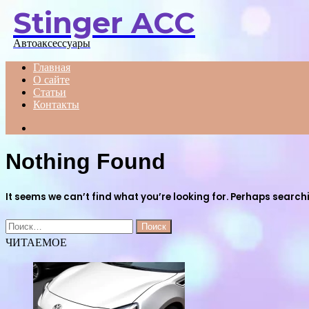
Stinger ACC
Menu
Автоаксессуары
Главная
О сайте
Статьи
Контакты
Search
for
Nothing Found
It seems we can’t find what you’re looking for. Perhaps search
Найти:
ЧИТАЕМОЕ