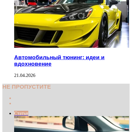
Автомобильный тюнинг: идеи и
вдохновение
21.04.2026
НЕ ПРОПУСТИТЕ
Previous
page
Next
page
Статьи