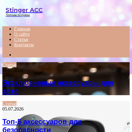
Menu
Stinger ACC
Автоаксессуары
Главная
О сайте
Статьи
Контакты
Search
for
Статьи
11.07.2026
Эксклюзивные аксессуары для
авто
Статьи
05.07.2026
Топ-5 аксессуаров для
безопасности